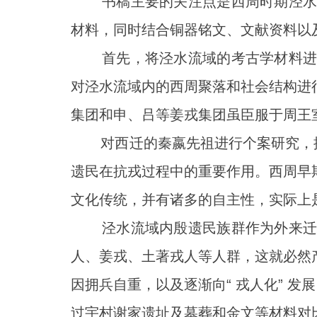
书稿主要的关注点是西周时期泾水流
材料，同时结合铜器铭文、文献资料以
首先，将泾水流域的考古学材料进行
对泾水流域内的西周聚落和社会结构进
集团和申、吕等姜戎集团虽臣服于周王
对西迁的秦嬴先祖进行个案研究，探讨
遗民在抗戎过程中的重要作用。西周早
文化传统，并有诸多的自主性，实际上是
泾水流域内殷遗民族群作为外来迁入
人、姜戎、土著戎人等人群，这就必然
因拥兵自重，以及逐渐向“ 戎人化” 
过宇村谢家遗址及墓葬和金文等材料对