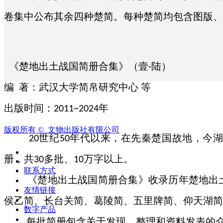
卷集中公布其余四种楚简。每种楚简均包含图版、
《楚地出土战国简册合集》（壹
陆）
-
编
著：武汉大学简帛研究中心 等
出版时间：
年
2011~2024
版权所有 © 
文物出版社有限公司
世纪
年代以来，在先秦楚国故地，今湖
20
50
册，共
多批、
万字以上。
30
10
联系方式
《楚地出土战国简册合集》收录历年楚地出
友情链接
侯乙简、长台关简、葛陵简、五里牌简、仰天湖简
数字产品
每批简册包含关于发现、整理和资料发表的