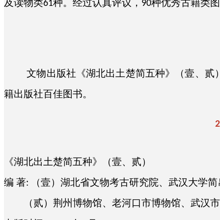
及读物类
种。经过认真评议，
种优秀古籍类图
61
90
数字化转型成果
招聘信息
群团风采
行业资讯
重大出版项目
数字产品矩阵
人才战略
工会活动
社会责任
文物考古书城
知识服务平台
文物出版社《湖北出土楚简五种》（壹、贰
学习园地
关于我们
籍出版社百佳图书。
京东
示范项目
出版社简介
2
天猫
数字图书馆
荣誉奖项
《湖北出土楚简五种》（壹、贰）
在线课程
编
著
（壹）湖北省文物考古研究院、武汉大学简
:
组织架构
（贰）荆州博物馆、老河口市博物馆、武汉市