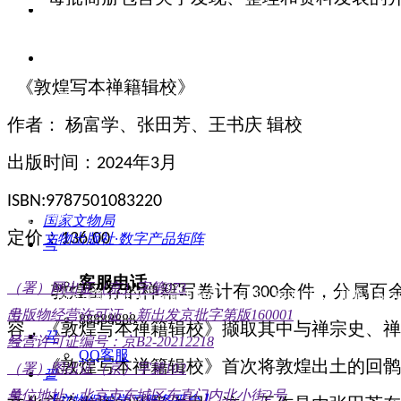
综合办公室：（010）8400 7100 （010）8400 7101
《敦煌写本禅籍辑校》
总编室：（010）8400 7083 工会办公室：（010）8400 7177
作者：
杨富学、张田芳、王书庆
辑校
购书热线：（010）8400 7155 （010）8400 7159 （010）8400 7
出版时间：
年
月
2024
3
总编室（图书投稿）：wenwu1957@126.com
ISBN:9787501083220
《文物》投稿邮箱：wenwuyuekan@vip.163.com
官方微信
国家文物局
定价：
136.00
文物出版社·数字产品矩阵
끅
《书法丛刊》投稿邮箱：shufacongkan@sina.com
客服电话
（署）网出证（京）字第073
敦煌留存的禅籍写卷计有
余件，分属百
300
文物考古知识服务平台销售电话：（010）8400 7025 邮箱：wewuyy
号
出版物经营许可证：新出发京批字第版160001
88888888
容，《敦煌写本禅籍辑校》撷取其中与禅宗史、禅
뀩
号
经营许可证编号：京B2-20212218
QQ客服
《敦煌写本禅籍辑校》首次将敦煌出土的回鹘
（署）图出证（京）字第102
뀥
号
单位地址：北京市东城区东直门内北小街2号
【文物保护学习服务平台】