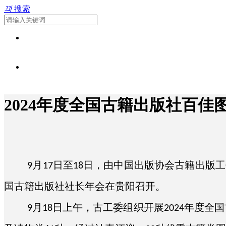
끠
搜索
2024年度全国古籍出版社百
首页
新闻资讯
月
日至
日，由中国出版协会古籍出版工
9
17
18
党建专栏
工作动态
国古籍出版社社长年会在贵阳召开。
人力资源
党建工作
月
日上午，古工委组织开展
年度全国
媒体关注
9
18
2024