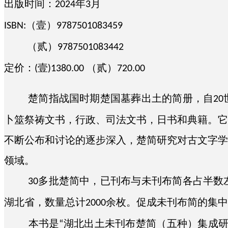
出版时间：
年
月
2024
3
发展历程
（壹）
ISBN:
9787501083459
所属企业
（贰）
9787501083442
定价：
壹
（贰）
(
)1380.00
720.00
楚简指战国时期楚国墓葬出土的简册，自
20
卜筮祭祷文书，行政、司法文书，日书和典籍。它
不断公布和讨论的逐步深入，楚简研究对古文字学
领域。
多批楚简中，已刊布与未刊布简各占半数
30
湖北省，数量总计
余枚。促成未刊布简的集中
2000
本书是
湖北出土未刊布楚简（五种）集成
“