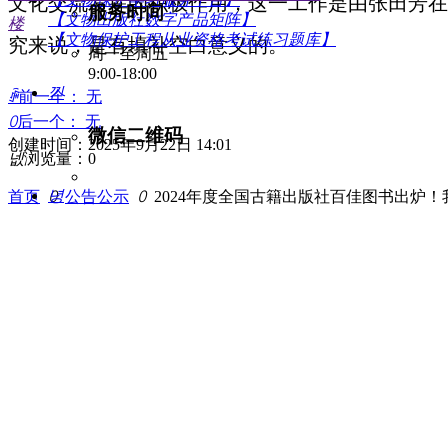
文化交流发挥的积极作用，这一工作是由张田芳在
服务时间
【文物出版社数字产品矩阵】
楼
【文物保护工程从业资格考试练习题库】
究来说，是有填补空白意义的。
周一至周五
9:00-18:00
낃
ꄴ
前一个：
无
ꄲ
后一个：
无
微信二维码
创建时间：
2025年9月22日
14:01
넶
浏览量：
0
녕
首页
ꄲ
公告公示
ꄲ
2024年度全国古籍出版社百佳图书出炉